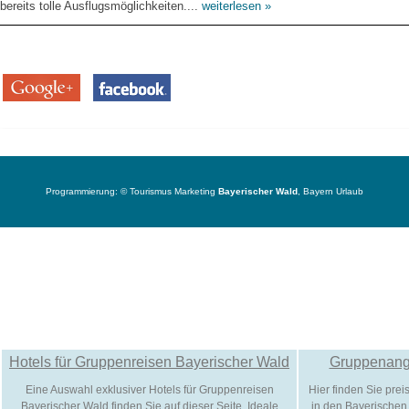
bereits tolle Ausflugsmöglichkeiten....
weiterlesen »
Programmierung: ©
Tourismus
Marketing
Bayerischer Wald
,
Bayern
Urlaub
Hotels für Gruppenreisen Bayerischer Wald
Gruppenang
Eine Auswahl exklusiver Hotels für Gruppenreisen
Hier finden Sie pre
Bayerischer Wald finden Sie auf dieser Seite. Ideale
in den Bayerischen