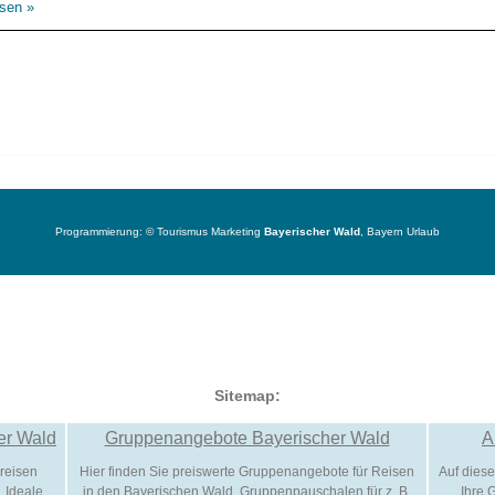
esen »
Programmierung: ©
Tourismus
Marketing
Bayerischer Wald
,
Bayern
Urlaub
Sitemap:
er Wald
Gruppenangebote Bayerischer Wald
A
reisen
Hier finden Sie preiswerte Gruppenangebote für Reisen
Auf diese
. Ideale
in den Bayerischen Wald. Gruppenpauschalen für z. B.
Ihre 