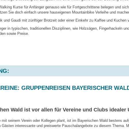
Walking Kurse für Anfänger genauso wie für Fortgeschrittene belegen und sic
utzen Sie doch einfach unsere hauseigenen Mountainbike Verleihe und machen
k und Gaudi mit zünftiger Brotzeit oder einer Einkehr zu Kaffee und Kuchen v
ger in typischen, traditionellen Disziplinen, wie Holzsägen, Fingerhackeln u
nden sowie Preise.
NG:
EREINE: GRUPPENREISEN BAYERISCHER WAL
en Wald ist vor allen für Vereine und Clubs idealer 
 mit seinem Verein oder Kollegen plant, ist im Bayerischen Wald bestens auf
den Gästen interessante und preiswerte Pauschalangebote zu diesem Thema. M