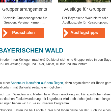
Gruppenarrangements
Ausflüge für Gruppen
Spezielle Gruppenangebote für
Der Bayerische Wald bietet tolle
Gruppen, Vereine, Firmen, ...
Ausflugsziele für Reisegruppen.
Pauschalen
Ausflugstipps
 BAYERISCHEN WALD
in oder Ihren Kollegen machen? Da bietet sich eine Gruppenreise in den Bayer
n und Wälder, Berge und Täler, Kunst, Kultur und Brauchtum.
zu einer
Abenteuer-Kanufahrt auf dem Regen
, dazu organisieren wir Ihnen ger
llonfahrt mit Ballonfahrertaufe ermöglichen.
ich zum Wandern und Radeln bzw. Mountain-Biking an. Für sportliche Fahrer 
antischen Fackelwanderung mit Lagerfeuer wird sich sicher jeder noch lange 
rungen haben wir für Sie in unserem Programm.
hkundige Betreuung bei Langlauf. Wir sind Ihnen gerne bei der Buchung eines 