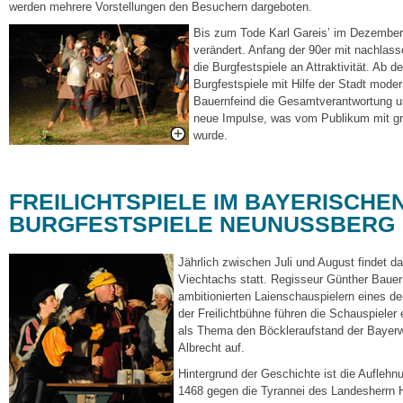
werden mehrere Vorstellungen den Besuchern dargeboten.
Bis zum Tode Karl Gareis’ im Dezember
verändert. Anfang der 90er mit nachlas
die Burgfestspiele an Attraktivität. Ab 
Burgfestspiele mit Hilfe der Stadt mode
Bauernfeind die Gesamtverantwortung un
neue Impulse, was vom Publikum mit 
wurde.
FREILICHTSPIELE IM BAYERISCHE
BURGFESTSPIELE NEUNUSSBERG
Jährlich zwischen Juli und August findet d
Viechtachs statt. Regisseur Günther Bauern
ambitionierten Laienschauspielern eines d
der Freilichtbühne führen die Schauspieler 
als Thema den Böckleraufstand der Bayerw
Albrecht auf.
Hintergrund der Geschichte ist die Auflehn
1468 gegen die Tyrannei des Landesherrn H