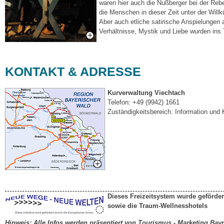
waren hier auch die Nußberger bei der Rebe
die Menschen in dieser Zeit unter der Willk
Aber auch etliche satirische Anspielungen 
Verhältnisse, Mystik und Liebe wurden ins 
KONTAKT & ADRESSE
Kurverwaltung Viechtach
Telefon: +49 (9942) 1661
Zuständigkeitsbereich: Information und 
Dieses Freizeitsystem wurde geförde
sowie die
Traum-Wellnesshotels
Hinweis: Alle Infos werden präsentiert von Tourismus - Marketing
Bayr